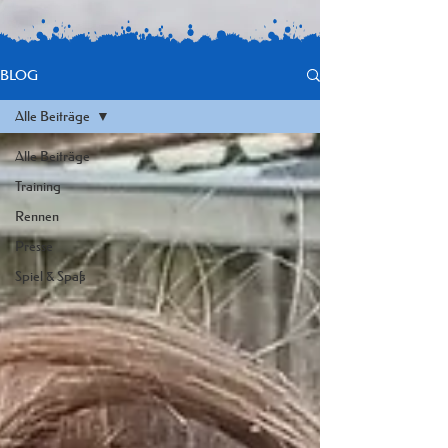
BLOG
Alle Beiträge
Alle Beiträge
Training
Rennen
Presse
Spiel & Spaß