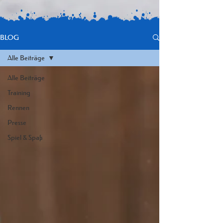
BLOG
Alle Beiträge
Alle Beiträge
Training
Rennen
Presse
Spiel & Spaß