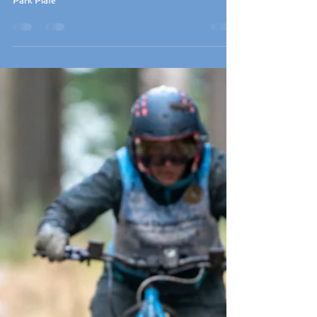
Kerstin Galisch
31. Jan. 2024
1 Min. Lesezeit
Rennen
Int. Deutsche Meisterschaft
off snow des VDSV 2023
Deutsche Meisterschaft off snow des VDSV 2023 im MX
Park Plate