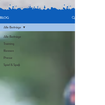
BLOG
Alle Beiträge
Alle Beiträge
Training
Rennen
Presse
Spiel & Spaß